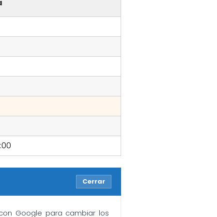
a
0:00
Cerrar
n con Google para cambiar los