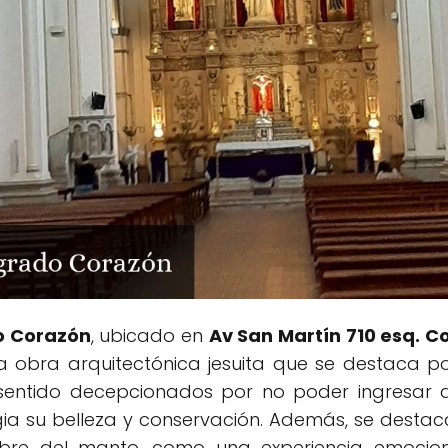
o Corazón
, ubicado en
Av San Martín 710 esq. 
 obra arquitectónica jesuita que se destaca po
 sentido decepcionados por no poder ingresar
ia su belleza y conservación. Además, se destac
bre del manto, como una experiencia emocion