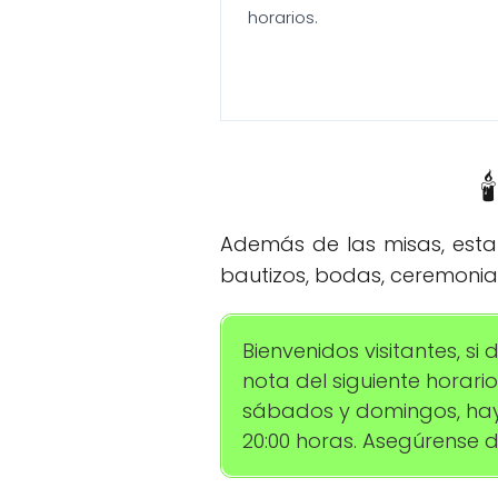
horarios.

Además de las misas, esta 
bautizos, bodas, ceremonias
Bienvenidos visitantes, s
nota del siguiente horario:
sábados y domingos, hay 
20:00 horas. Asegúrense d