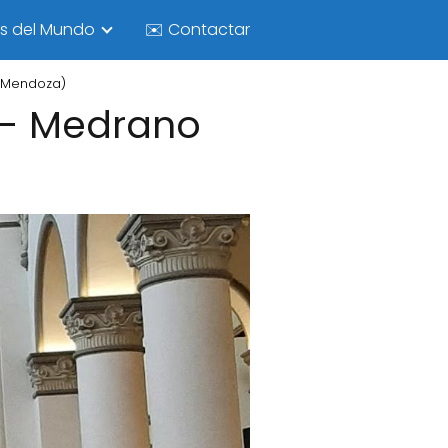
as del Mundo
✉️ Contactar
e Mendoza)
 - Medrano
)