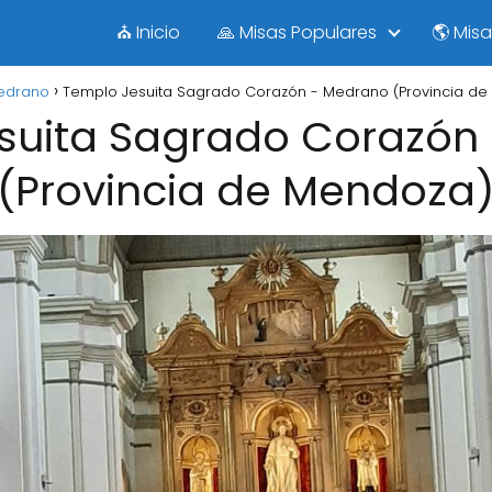
⛪ Inicio
🙏 Misas Populares
🌎 Mis
edrano
Templo Jesuita Sagrado Corazón - Medrano (Provincia d
suita Sagrado Corazón
(Provincia de Mendoza