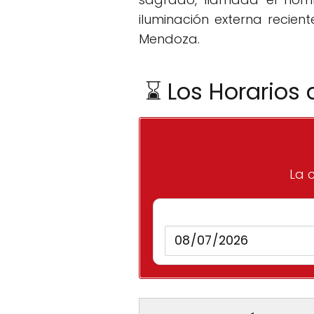
iluminación externa recie
Mendoza.
⌛ Los Horarios
La c