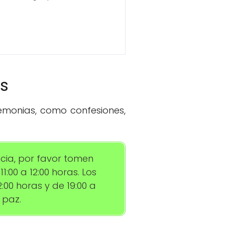
os
remonias, como confesiones,
ncia, por favor tomen
1:00 a 12:00 horas. Los
00 horas y de 19:00 a
 paz.