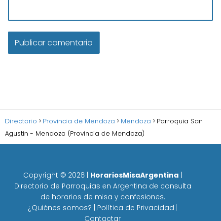
Directorio
Provincia de Mendoza
Mendoza
Parroquia San
Agustin - Mendoza (Provincia de Mendoza)
Copyright ©
2026
|
HorariosMisaArgentina
|
Directorio de Parroquias en Argentina de consulta
de horarios de misa y confesiones.
¿Quiénes somos?
|
Política de Privacidad
|
Contactar