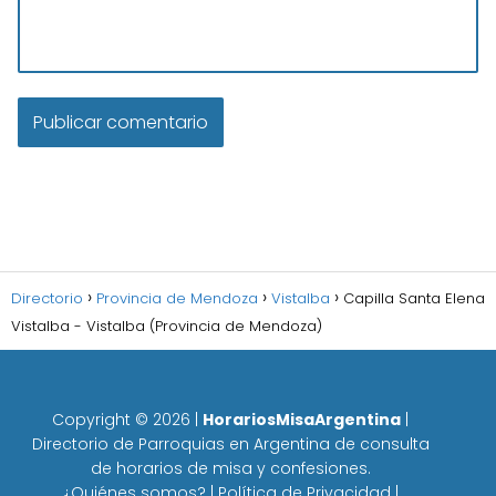
Directorio
Provincia de Mendoza
Vistalba
Capilla Santa Elena
Vistalba - Vistalba (Provincia de Mendoza)
Copyright ©
2026
|
HorariosMisaArgentina
|
Directorio de Parroquias en Argentina de consulta
de horarios de misa y confesiones.
¿Quiénes somos?
|
Política de Privacidad
|