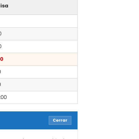
isa
0
0
00
0
0
9:00
Cerrar