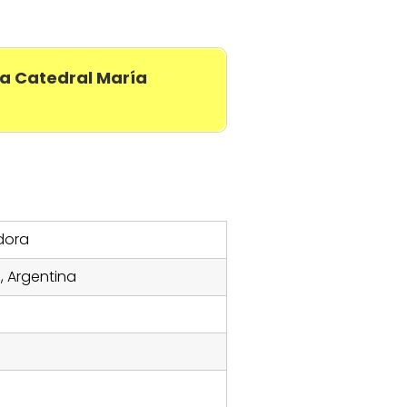
a Catedral María
adora
, Argentina