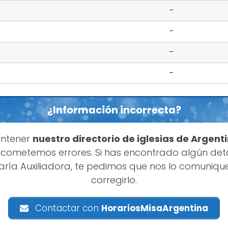
-
-
-
-
¿Información incorrecta?
antener
nuestro directorio de iglesias de Argent
cometemos errores. Si has encontrado algún deta
aría Auxiliadora, te pedimos que nos lo comuni
corregirlo.
Contactar con
HorariosMisaArgentina