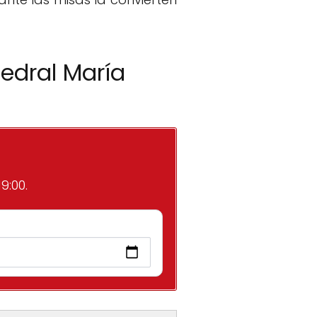
tedral María
9:00.