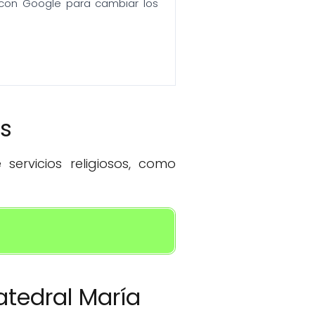
n con Google para cambiar los
os
servicios religiosos, como
atedral María