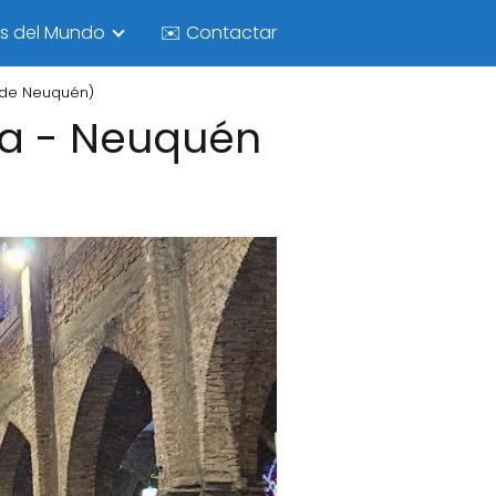
as del Mundo
✉️ Contactar
a de Neuquén)
ra - Neuquén
)