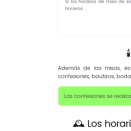
Si los horarios de misa de e
horarios.

Además de las misas, esta
confesiones, bautizos, boda
Las confesiones se realiz
🕰️ Los hora