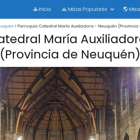
⛪ Inicio
🙏 Misas Populares
🌎 Mis
euquén
Parroquia Catedral María Auxiliadora - Neuquén (Provinci
atedral María Auxiliado
(Provincia de Neuquén