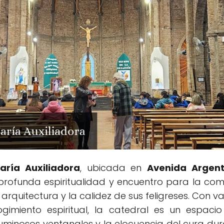
aría Auxiliadora
, ubicada en
Avenida Argent
 profunda espiritualidad y encuentro para la co
arquitectura y la calidez de sus feligreses. Con 
gimiento espiritual, la catedral es un espacio
 luminosos ventanales y la elocuencia del cura dur