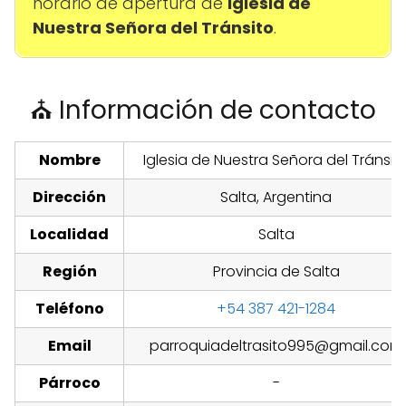
horario de apertura de
Iglesia de
Nuestra Señora del Tránsito
.
⛪ Información de contacto
Nombre
Iglesia de Nuestra Señora del Tránsit
Dirección
Salta, Argentina
Localidad
Salta
Región
Provincia de Salta
Teléfono
+54 387 421-1284
Email
parroquiadeltrasito995@gmail.com
Párroco
-