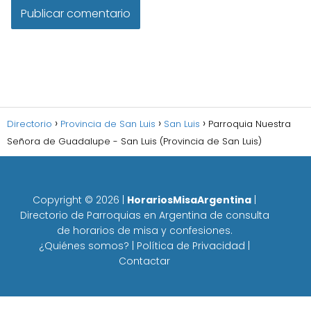
Directorio
Provincia de San Luis
San Luis
Parroquia Nuestra
Señora de Guadalupe - San Luis (Provincia de San Luis)
Copyright ©
2026
|
HorariosMisaArgentina
|
Directorio de Parroquias en Argentina de consulta
de horarios de misa y confesiones.
¿Quiénes somos?
|
Política de Privacidad
|
Contactar