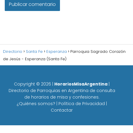
Directorio
Santa Fe
Esperanza
Parroquia Sagrado Corazón
de Jesús - Esperanza (Santa Fe)
Copyright ©
2026
|
HorariosMisaArgentina
|
Directorio de Parroquias en Argentina de consulta
de horarios de misa y confesiones.
¿Quiénes somos?
|
Política de Privacidad
|
Contactar