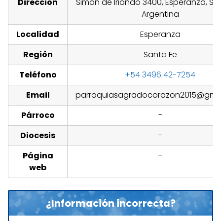
Dirección
Simón de Iriondo 3400, Esperanza, San
Argentina
Localidad
Esperanza
Región
Santa Fe
Teléfono
+54 3496 42-7254
Email
parroquiasagradocorazon2015@gma
Párroco
-
Diocesis
-
Página
-
web
¿Información incorrecta?