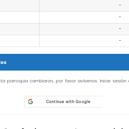
-
-
-
-
ios
sta parroquia cambiaron, por favor avísenos. Inicie sesió