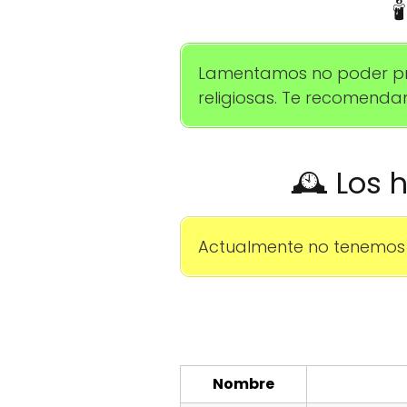

Lamentamos no poder pro
religiosas. Te recomenda
🕰️ Los 
Actualmente no tenemos 
Nombre