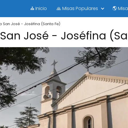
⛪ Inicio
🙏 Misas Populares
🌎 Mis
ia San José - Joséfina (Santa Fe)
 San José - Joséfina (S