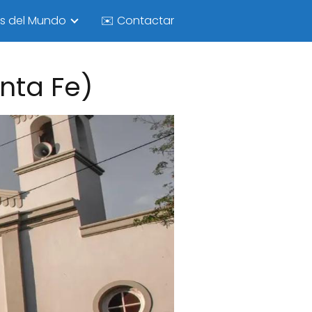
as del Mundo
✉️ Contactar
anta Fe)