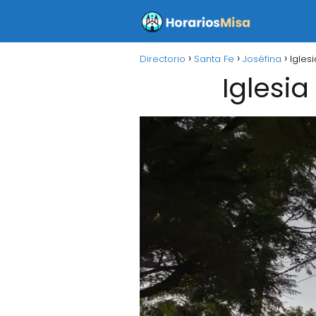
Directorio
Santa Fe
Joséfina
Igles
Iglesia