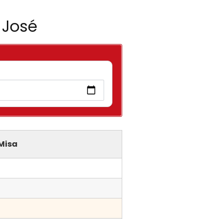
 José
 Misa