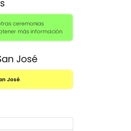
os
otras ceremonias
btener más información.
 San José
San José
.