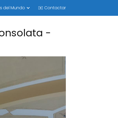
as del Mundo
✉️ Contactar
onsolata -