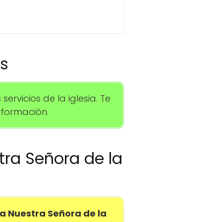
os
rvicios de la iglesia. Te
formación.
tra Señora de la
a Nuestra Señora de la