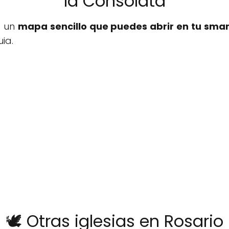
la Consolata
s un
mapa sencillo que puedes abrir en tu sma
ia.
🕊️ Otras iglesias en Rosario