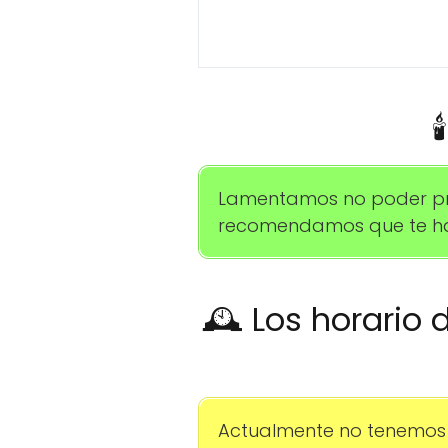

Lamentamos no poder propo
recomendamos que te hab
🕰️ Los horario
Actualmente no tenemos 