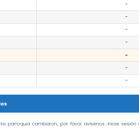
-
-
-
-
-
-
-
ios
sta parroquia cambiaron, por favor avísenos. Inicie sesió