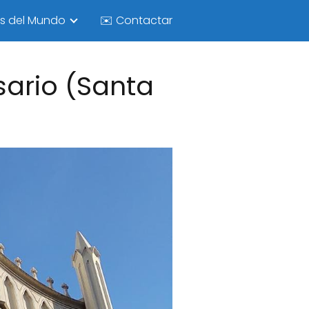
as del Mundo
✉️ Contactar
sario (Santa