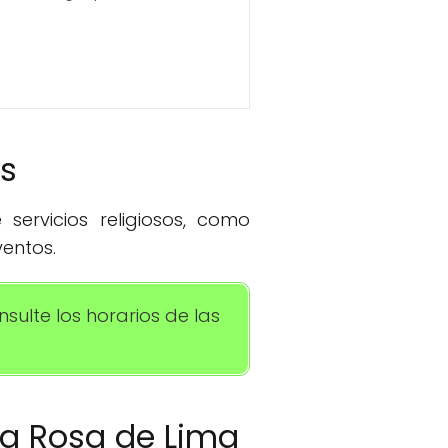
os
servicios religiosos, como
entos.
sulte los horarios de las
nta Rosa de Lima