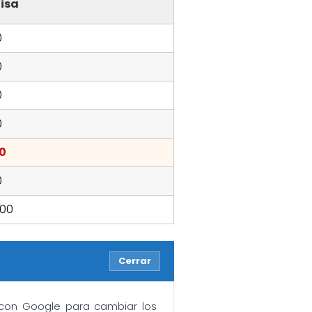
isa
0
0
0
0
00
0
9:00
Cerrar
n con Google para cambiar los