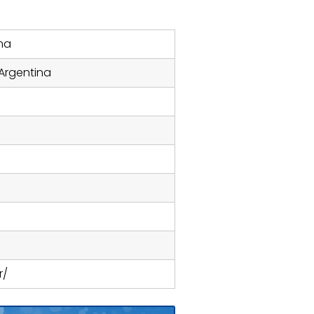
ma
 Argentina
r/