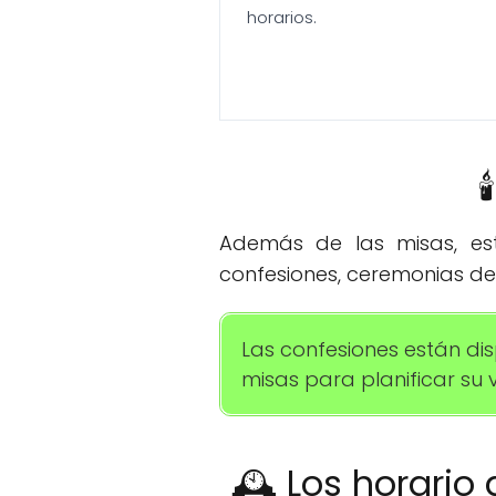
horarios.

Además de las misas, esta
confesiones, ceremonias de
Las confesiones están dis
misas para planificar su vi
🕰️ Los horario