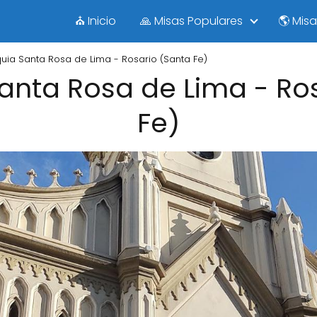
⛪ Inicio
🙏 Misas Populares
🌎 Mis
uia Santa Rosa de Lima - Rosario (Santa Fe)
anta Rosa de Lima - Ro
Fe)