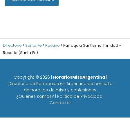
Directorio
Santa Fe
Rosario
Parroquia Santísima Trinidad -
Rosario (Santa Fe)
Copyright ©
2026
|
HorariosMisaArgentina
|
Directorio de Parroquias en Argentina de consulta
de horarios de misa y confesiones.
¿Quiénes somos?
|
Política de Privacidad
|
Contactar