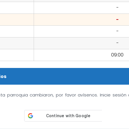
-
-
-
-
09:00
ios
sta parroquia cambiaron, por favor avísenos. Inicie sesió