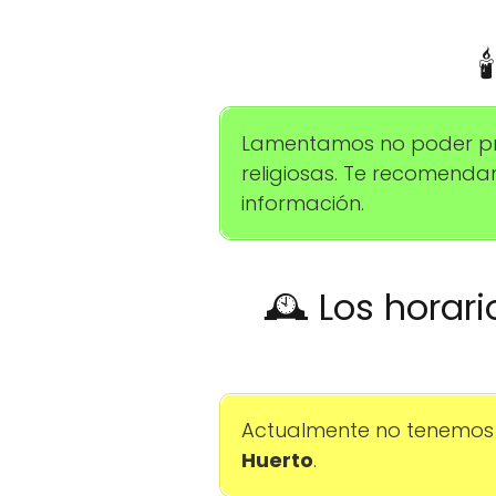

Lamentamos no poder pro
religiosas. Te recomend
información.
🕰️ Los horar
Actualmente no tenemos 
Huerto
.