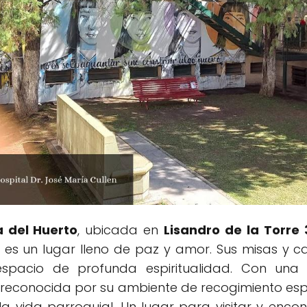
a del Huerto
, ubicada en
Lisandro de la Torre
, es un lugar lleno de paz y amor. Sus misas y 
spacio de profunda espiritualidad. Con una 
s reconocida por su ambiente de recogimiento espir
n la vida parroquial. Un lugar para visitar y enc