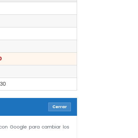
0
:30
Cerrar
n con Google para cambiar los