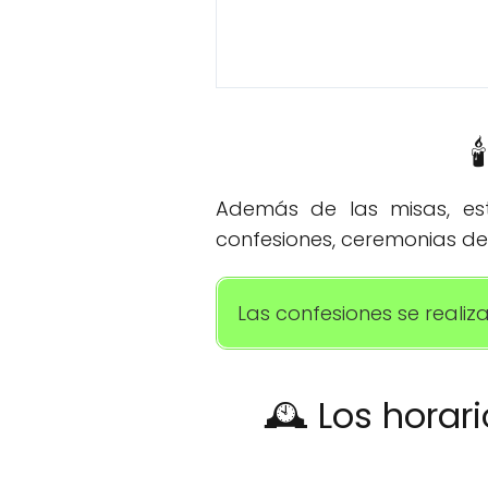

Además de las misas, esta
confesiones, ceremonias de
Las confesiones se realiz
🕰️ Los horar