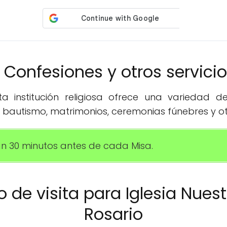
️ Confesiones y otros servici
 institución religiosa ofrece una variedad de 
 bautismo, matrimonios, ceremonias fúnebres y ot
an 30 minutos antes de cada Misa.
io de visita para Iglesia Nues
Rosario