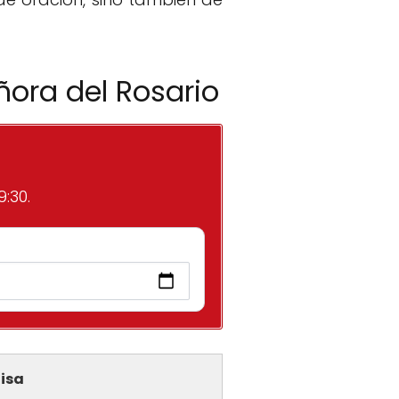
ñora del Rosario
9:30.
isa