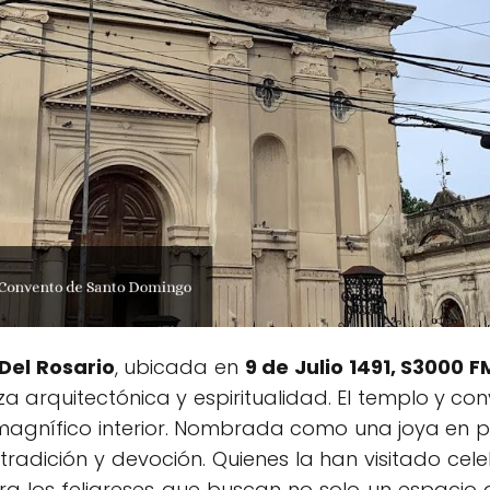
Del Rosario
, ubicada en
9 de Julio 1491, S3000 
za arquitectónica y espiritualidad. El templo y c
 magnífico interior. Nombrada como una joya en p
adición y devoción. Quienes la han visitado cele
ara los feligreses que buscan no solo un espacio 