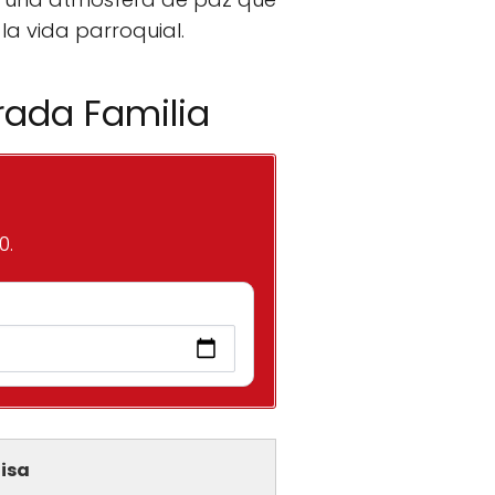
 la vida parroquial.
rada Familia
0.
isa