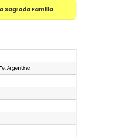
a Sagrada Familia
.
e, Argentina