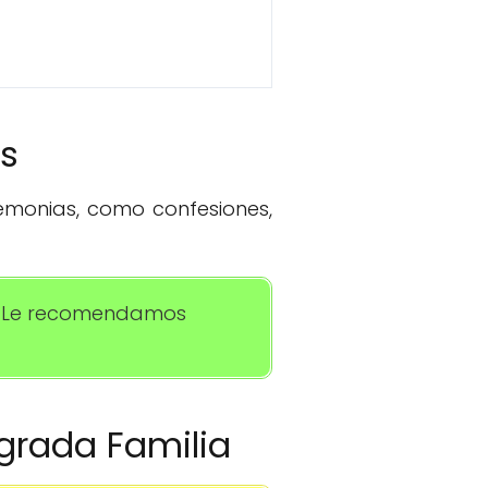
os
remonias, como confesiones,
sa. Le recomendamos
agrada Familia