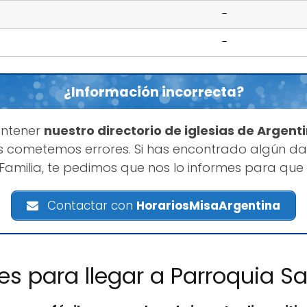
-
-
¿Información incorrecta?
antener
nuestro directorio de iglesias de Argent
 cometemos errores. Si has encontrado algún da
amilia, te pedimos que nos lo informes para que
Contactar con
HorariosMisaArgentina
nes para llegar a Parroquia S