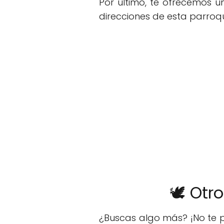
Por último, te ofrecemos 
direcciones de esta parroqu
🕊️ Ot
¿Buscas algo más? ¡No te p