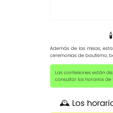

Además de las misas, esta 
ceremonias de bautismo, bo
Las confesiones están di
consultar los horarios de l
🕰️ Los horar