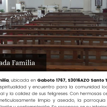
ilia
, ubicada en
Gaboto 1767, S3016AZO Santo 
piritualidad y encuentro para la comunidad loc
ual y la calidez de sus feligreses. Con hermosas 
 meticulosamente limpio y aseado, la parroqui
flexión y contemplación. Se reconoce en su inter