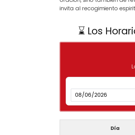
invita al recogimiento espiri
⌛ Los Horar
L
Día