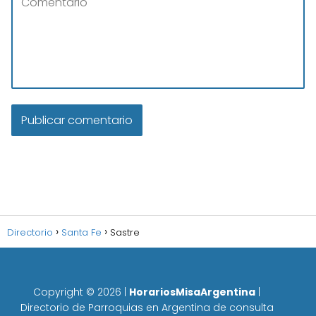
Directorio
Santa Fe
Sastre
Copyright ©
2026
|
HorariosMisaArgentina
|
Directorio de Parroquias en Argentina de consulta