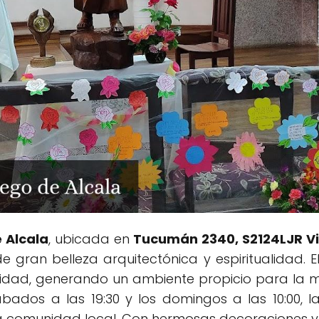
 Alcala
, ubicada en
Tucumán 2340, S2124LJR Vil
de gran belleza arquitectónica y espiritualidad. 
idad, generando un ambiente propicio para la m
sábados a las 19:30 y los domingos a las 10:00, 
a comunidad local. Con hermosas decoraciones y