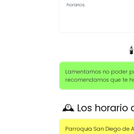
horarios.

Lamentamos no poder prop
recomendamos que te hab
🕰️ Los horario
Parroquia San Diego de Al