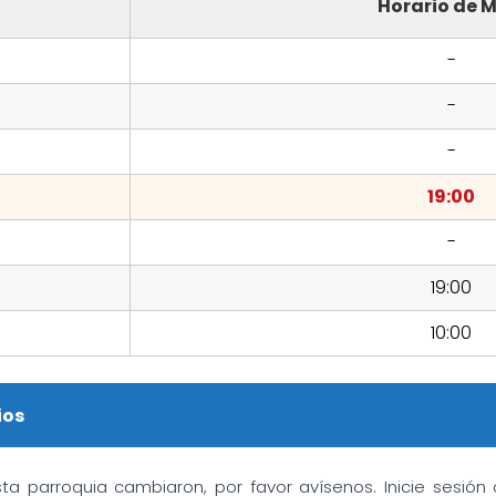
Horario de M
-
-
-
19:00
-
19:00
10:00
ios
sta parroquia cambiaron, por favor avísenos. Inicie sesió