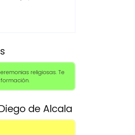
os
remonias religiosas. Te
formación.
 Diego de Alcala