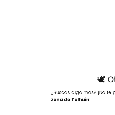
🕊️ 
¿Buscas algo más? ¡No te p
zona de Tolhuin
: