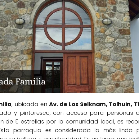
ilia
, ubicada en
Av. de Los Selknam, Tolhuin, T
ado y pintoresco, con acceso para personas qu
ión de 5 estrellas por la comunidad local, es r
 Esta parroquia es considerada la más linda p
e su belleza y espiritualidad. Es un lugar que invi