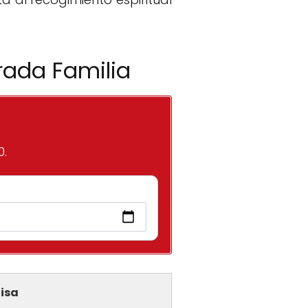
rada Familia
0.
isa