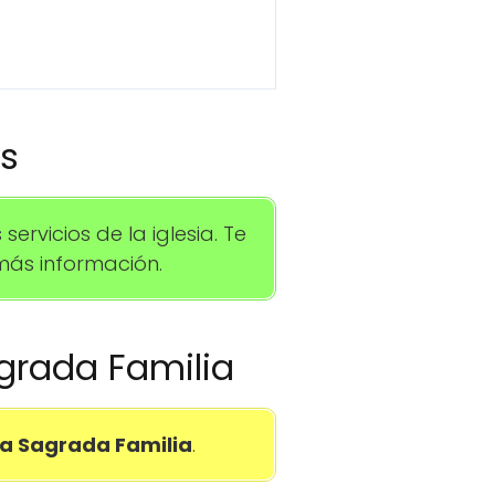
os
rvicios de la iglesia. Te
ás información.
agrada Familia
a Sagrada Familia
.