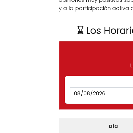
y a la participación activa d
⌛ Los Horar
L
Día