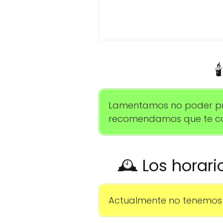

Lamentamos no poder propo
recomendamos que te com
🕰️ Los horar
Actualmente no tenemos 