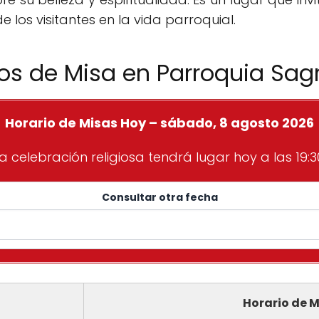
e los visitantes en la vida parroquial.
ios de Misa en Parroquia Sag
Horario de Misas Hoy – sábado, 8 agosto 2026
a celebración religiosa tendrá lugar hoy a las 19:3
Consultar otra fecha
Horario de M