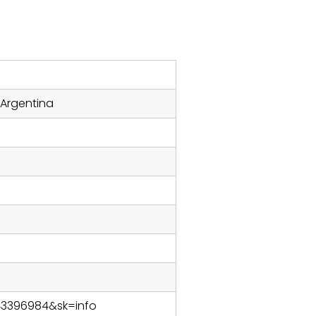
, Argentina
43396984&sk=info