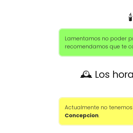

Lamentamos no poder propo
recomendamos que te com
🕰️ Los hor
Actualmente no tenemos 
Concepcion
.