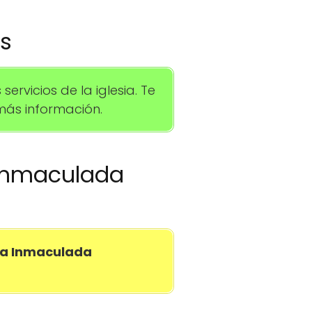
os
rvicios de la iglesia. Te
ás información.
a Inmaculada
ia Inmaculada