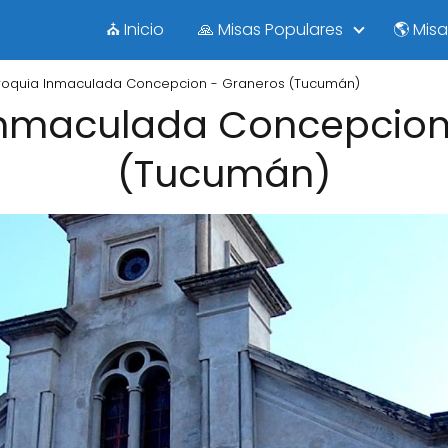
⛪ Inicio
🙏 Misas Populares
🌎 Mis
roquia Inmaculada Concepcion - Graneros (Tucumán)
Inmaculada Concepcion
(Tucumán)