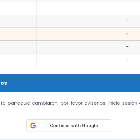
-
-
-
-
-
ios
sta parroquia cambiaron, por favor avísenos. Inicie sesió