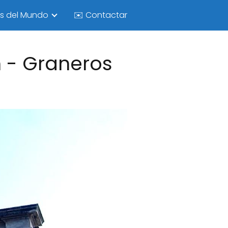
as del Mundo
✉️ Contactar
 - Graneros