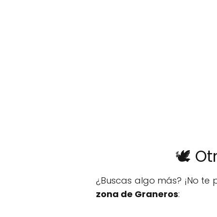
🕊️ O
¿Buscas algo más? ¡No te p
zona de Graneros
: