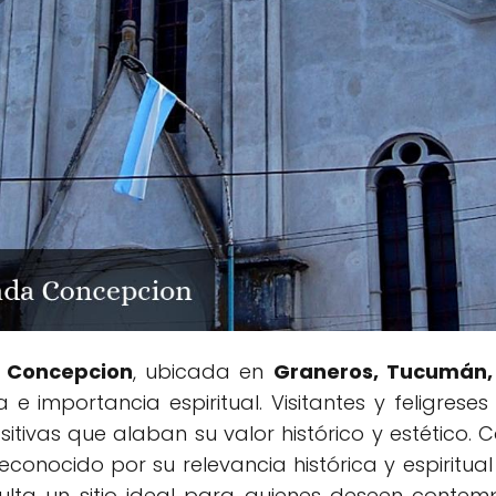
 Concepcion
, ubicada en
Graneros, Tucumán,
a e importancia espiritual. Visitantes y feligres
itivas que alaban su valor histórico y estético. 
 reconocido por su relevancia histórica y espiritu
resulta un sitio ideal para quienes deseen contem