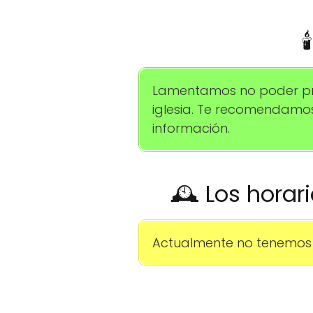

Lamentamos no poder prop
iglesia. Te recomendamo
información.
🕰️ Los horar
Actualmente no tenemos 