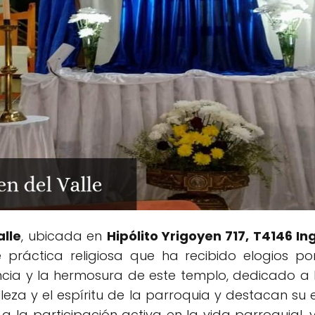
alle
, ubicada en
Hipólito Yrigoyen 717, T4146 I
 práctica religiosa que ha recibido elogios po
encia y la hermosura de este templo, dedicado a la
eza y el espíritu de la parroquia y destacan su ex
y a la participación activa en la vida parroquial, 