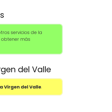
os
os servicios de la
a obtener más
rgen del Valle
a Virgen del Valle
.