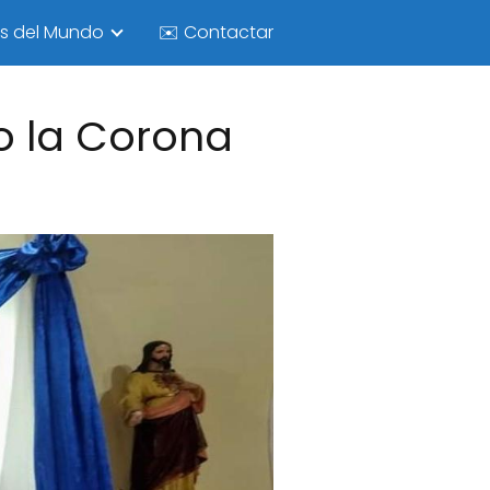
as del Mundo
✉️ Contactar
io la Corona