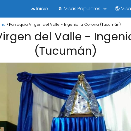
⛪ Inicio
🙏 Misas Populares
🌎 Mis
ona
Parroquia Virgen del Valle - Ingenio la Corona (Tucumán)
irgen del Valle - Ingen
(Tucumán)