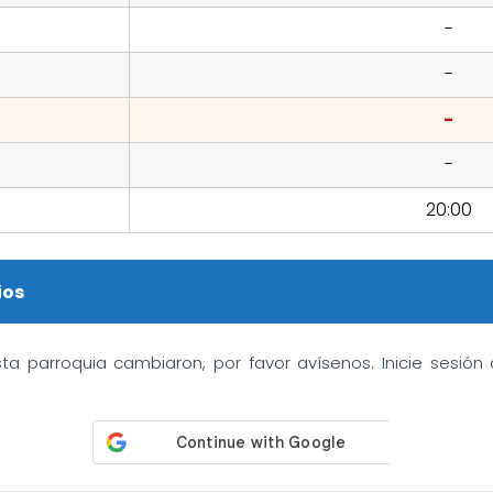
-
-
-
-
20:00
ios
sta parroquia cambiaron, por favor avísenos. Inicie sesió