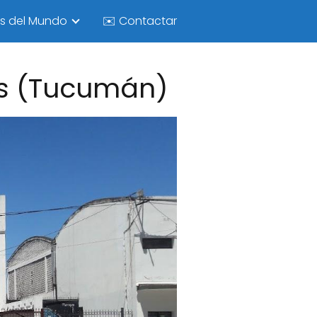
as del Mundo
✉️ Contactar
les (Tucumán)