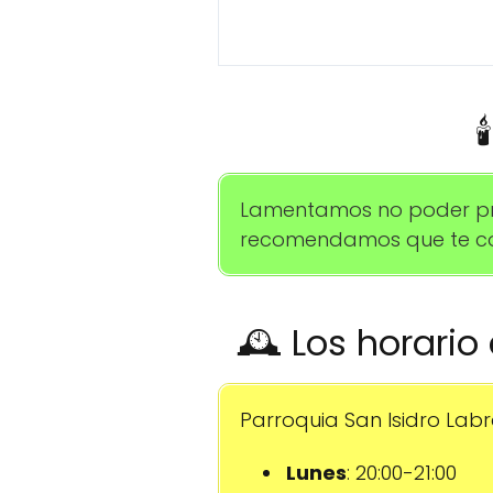

Lamentamos no poder propo
recomendamos que te com
🕰️ Los horario
Parroquia San Isidro Labr
Lunes
: 20:00-21:00