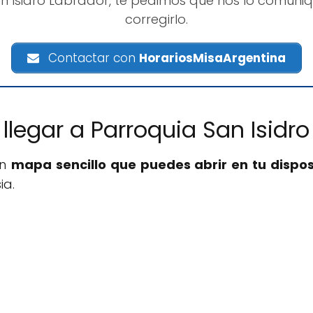
n Isidro Labrador, te pedimos que nos lo comu
corregirlo.
Contactar con
HorariosMisaArgentina
llegar a Parroquia San Isidro
un
mapa sencillo que puedes abrir en tu dispos
ia.