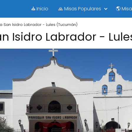
⛪ Inicio
🙏 Misas Populares
🌎 Mis
a San Isidro Labrador - Lules (Tucumán)
n Isidro Labrador - Lu