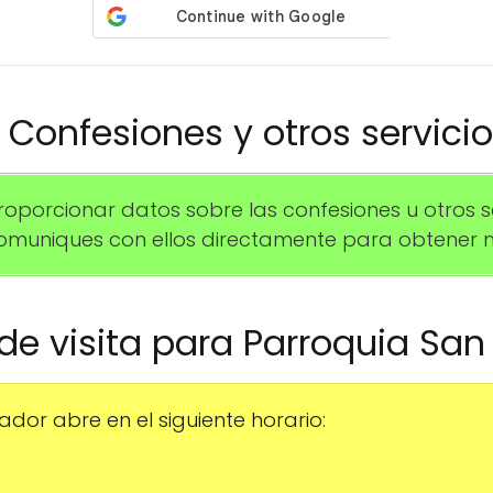
️ Confesiones y otros servici
rcionar datos sobre las confesiones u otros serv
uniques con ellos directamente para obtener m
 de visita para Parroquia San
ador abre en el siguiente horario: