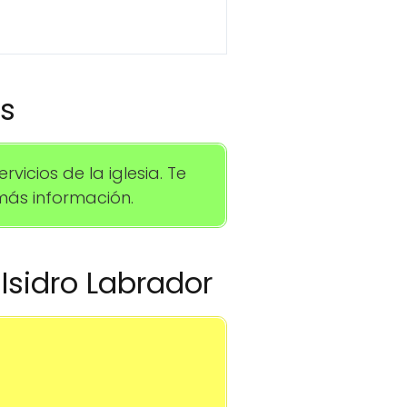
os
icios de la iglesia. Te
ás información.
 Isidro Labrador