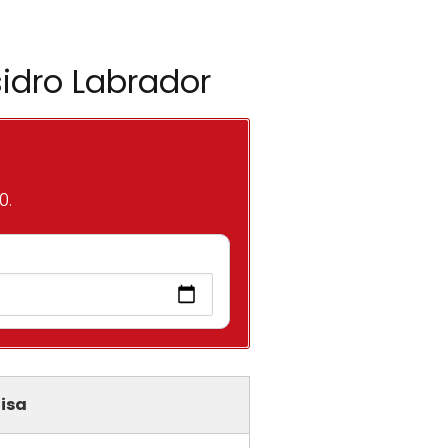
sidro Labrador
0.
isa