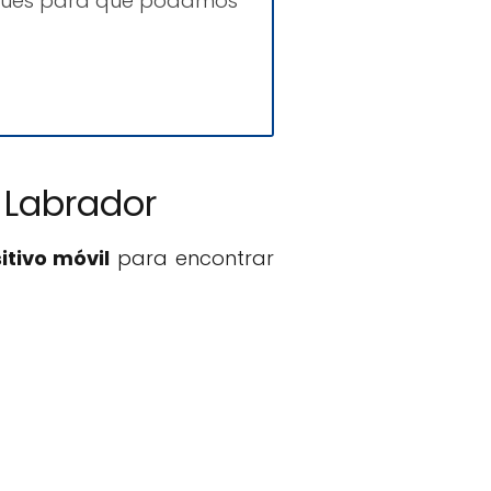
niques para que podamos
 Labrador
itivo móvil
para encontrar