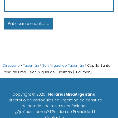
Directorio
Tucumán
San Miguel de Tucumán
Capilla Santa
Rosa de Lima - San Miguel de Tucumán (Tucumán)
Copyright ©
2026
|
HorariosMisaArgentina
|
Directorio de Parroquias en Argentina de consulta
de horarios de misa y confesiones.
¿Quiénes somos?
|
Política de Privacidad
|
Contactar