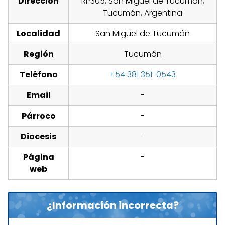
Dirección
RP305, San Miguel de Tucumán,
Tucumán, Argentina
Localidad
San Miguel de Tucumán
Región
Tucumán
Teléfono
+54 381 351-0543
Email
-
Párroco
-
Diocesis
-
Página
-
web
¿Información incorrecta?