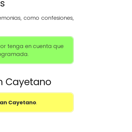
os
remonias, como confesiones,
avor tenga en cuenta que
programada.
San Cayetano
San Cayetano
.