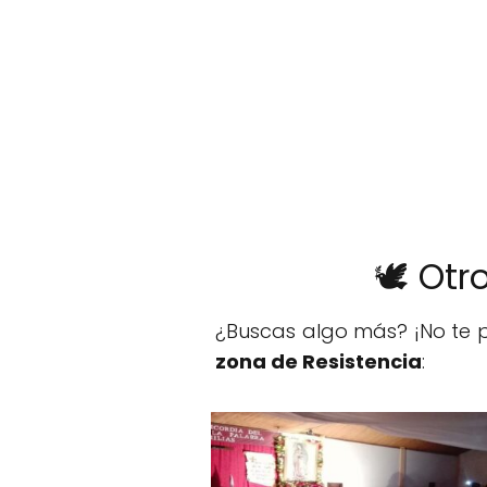
🕊️ Ot
¿Buscas algo más? ¡No te p
zona de Resistencia
: