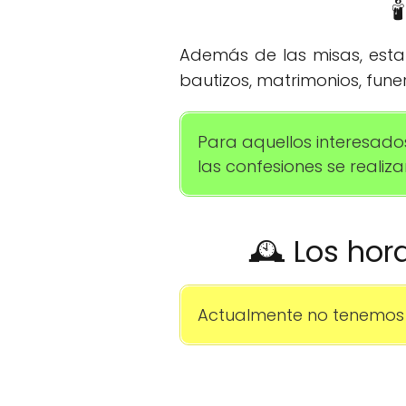

Además de las misas, esta 
bautizos, matrimonios, funer
Para aquellos interesado
las confesiones se reali
🕰️ Los hor
Actualmente no tenemos 