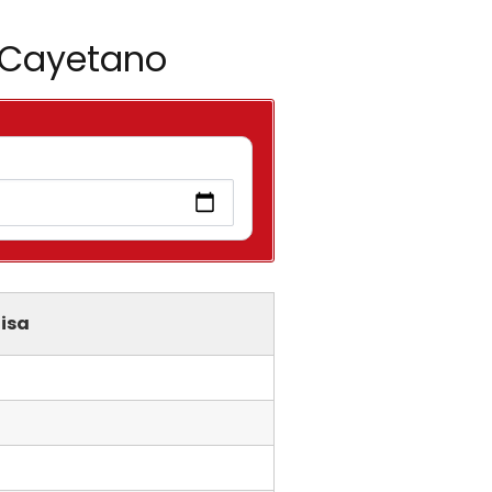
n Cayetano
isa