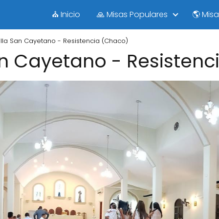
⛪ Inicio
🙏 Misas Populares
🌎 Mis
lla San Cayetano - Resistencia (Chaco)
an Cayetano - Resistenc