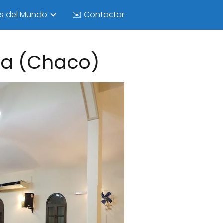
as del Mundo
✉️ Contactar
ia (Chaco)