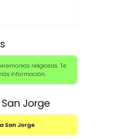
os
remonias religiosas. Te
ás información.
a San Jorge
a San Jorge
.