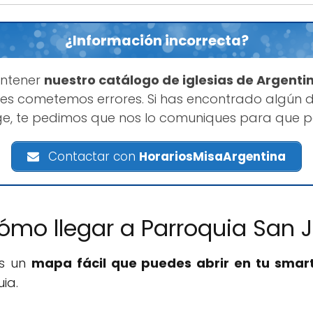
¿Información incorrecta?
antener
nuestro catálogo de iglesias de Argenti
s cometemos errores. Si has encontrado algún d
ge, te pedimos que nos lo comuniques para que p
Contactar con
HorariosMisaArgentina
ómo llegar a Parroquia San 
os un
mapa fácil que puedes abrir en tu sma
ia.