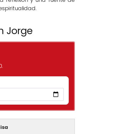
spiritualidad.
n Jorge
0.
isa