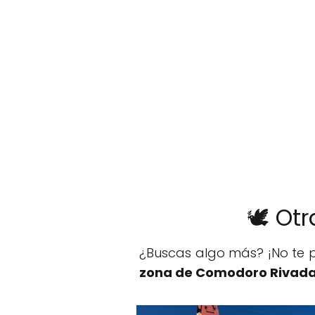
🕊️ Ot
¿Buscas algo más? ¡No te p
zona de Comodoro Rivada