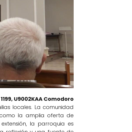
1-1199, U9002KAA Comodoro
milias locales. La comunidad
í como la amplia oferta de
extensión, la parroquia es
a reflexión y una fuente de