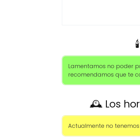

Lamentamos no poder prop
recomendamos que te com
🕰️ Los ho
Actualmente no tenemos 