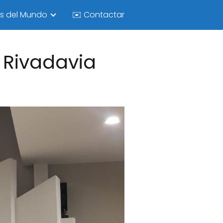
as del Mundo
✉️ Contactar
 Rivadavia