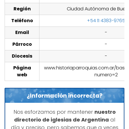
Región
Ciudad Autónoma de Bueno
Teléfono
+54 11 4383-9765
Email
-
Párroco
-
Diocesis
-
Página
www.historiaparroquias.com.ar/base
web
numero=2
¿Información incorrecta?
Nos esforzamos por mantener
nuestro
directorio de iglesias de Argentina
al
día y preciso, pero sabemos que a veces