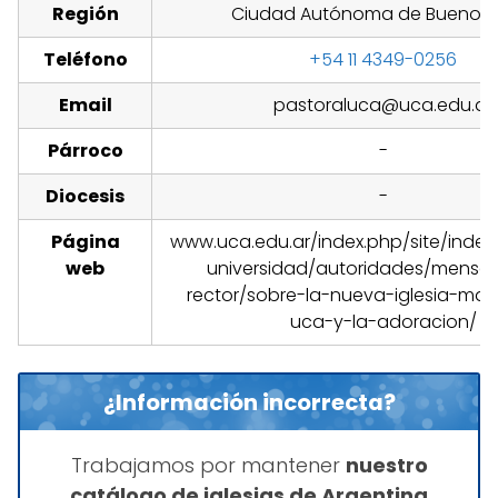
Región
Ciudad Autónoma de Buenos A
Teléfono
+54 11 4349-0256
Email
pastoraluca@uca.edu.ar
Párroco
-
Diocesis
-
Página
www.uca.edu.ar/index.php/site/index
web
universidad/autoridades/mensaj
rector/sobre-la-nueva-iglesia-may
uca-y-la-adoracion/
¿Información incorrecta?
Trabajamos por mantener
nuestro
catálogo de iglesias de Argentina