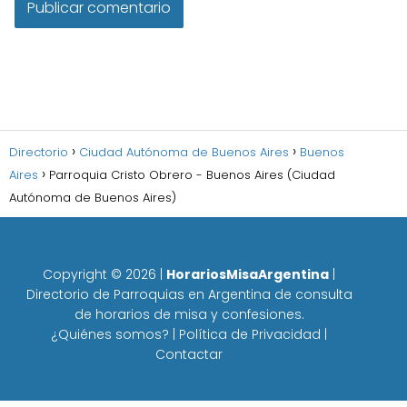
Directorio
Ciudad Autónoma de Buenos Aires
Buenos
Aires
Parroquia Cristo Obrero - Buenos Aires (Ciudad
Autónoma de Buenos Aires)
Copyright ©
2026
|
HorariosMisaArgentina
|
Directorio de Parroquias en Argentina de consulta
de horarios de misa y confesiones.
¿Quiénes somos?
|
Política de Privacidad
|
Contactar