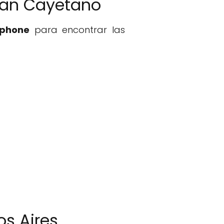
 San Cayetano
tphone
para encontrar las
os Aires