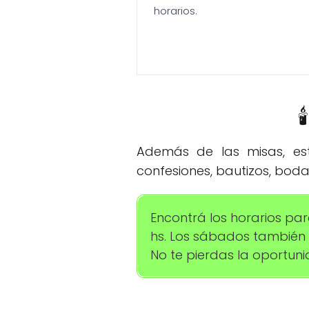
horarios.

Además de las misas, esta
confesiones, bautizos, bodas
Encontrá los horarios para
hs. Los sábados también a
No te pierdas la oportuni