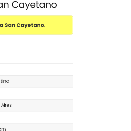
 San Cayetano
ia San Cayetano
.
o
ntina
Aires
com