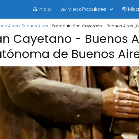
⛪ Inicio
🙏 Misas Populares
🌎 Mis
os Aires
Buenos Aires
Parroquia San Cayetano - Buenos Aires (
an Cayetano - Buenos A
tónoma de Buenos Air