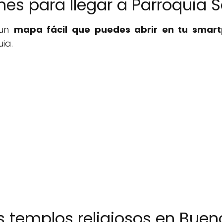
ones para llegar a Parroquia
 un
mapa fácil que puedes abrir en tu smar
ia.
os templos religiosos en Buen