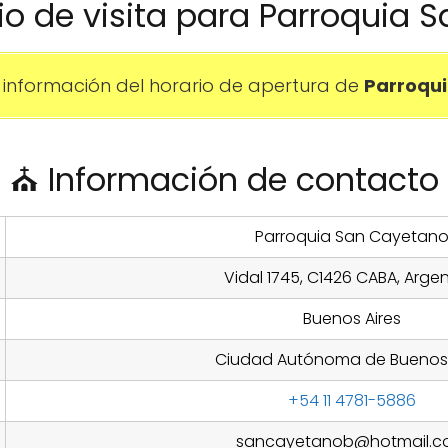
rio de visita para Parroquia
información del horario de apertura de
Parroqu
⛪ Información de contacto
Parroquia San Cayetan
Vidal 1745, C1426 CABA, Arge
Buenos Aires
Ciudad Autónoma de Buenos 
+54 11 4781-5886
sancayetanob@hotmail.