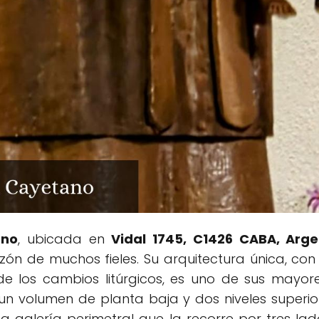
ano
, ubicada en
Vidal 1745, C1426 CABA, Arge
zón de muchos fieles. Su arquitectura única, con
 de los cambios litúrgicos, es uno de sus mayor
n volumen de planta baja y dos niveles superio
a galería perimetral que la recorre por tres la