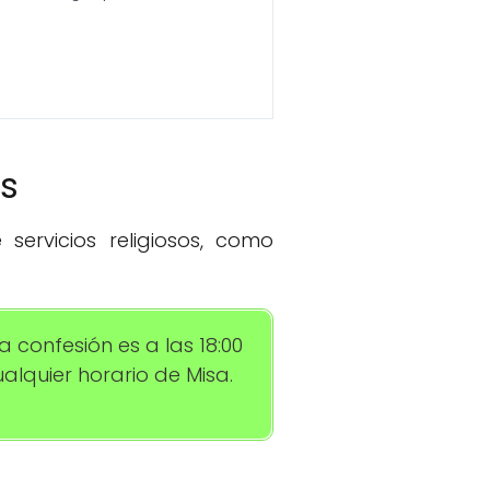
os
servicios religiosos, como
a confesión es a las 18:00
alquier horario de Misa.