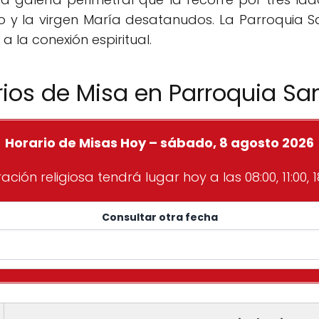
y la virgen María desatanudos. La Parroquia 
 a la conexión espiritual.
rios de Misa en Parroquia S
Horario de Misas Hoy – sábado, 8 agosto 2026
ción religiosa tendrá lugar hoy a las 08:00, 11:00, 18
Consultar otra fecha