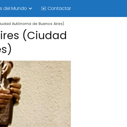
as del Mundo
✉️ Contactar
Ciudad Autónoma de Buenos Aires)
ires (Ciudad
es)