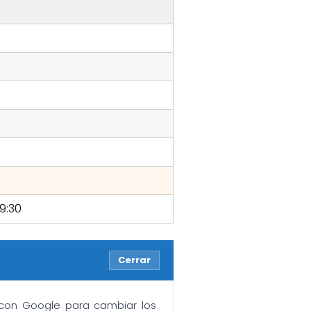
0
19:30
Cerrar
n con Google para cambiar los