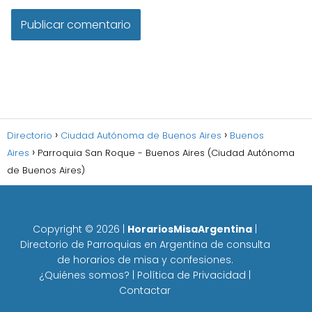
Directorio
Ciudad Autónoma de Buenos Aires
Buenos
Aires
Parroquia San Roque - Buenos Aires (Ciudad Autónoma
de Buenos Aires)
Copyright ©
2026
|
HorariosMisaArgentina
|
Directorio de Parroquias en Argentina de consulta
de horarios de misa y confesiones.
¿Quiénes somos?
|
Política de Privacidad
|
Contactar