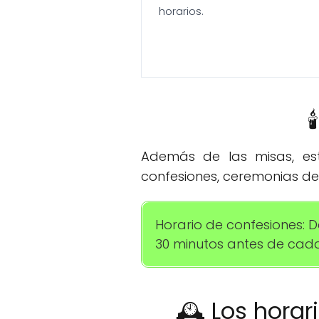
horarios.

Además de las misas, esta
confesiones, ceremonias de
Horario de confesiones: D
30 minutos antes de cada
🕰️ Los horar