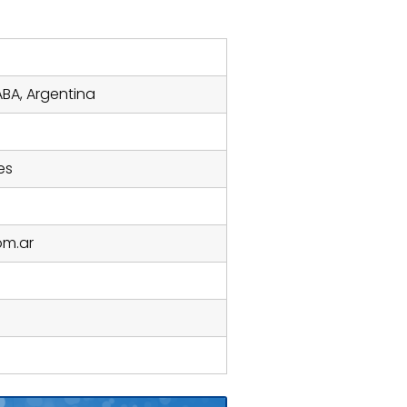
ABA, Argentina
es
om.ar