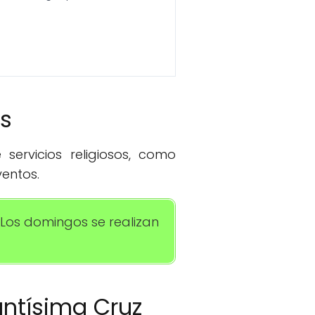
os
servicios religiosos, como
entos.
 Los domingos se realizan
Santísima Cruz