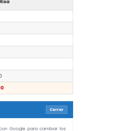
Misa
0
00
Cerrar
n con Google para cambiar los