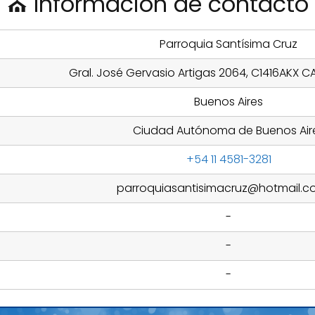
⛪ Información de contacto
Parroquia Santísima Cruz
Gral. José Gervasio Artigas 2064, C1416AKX C
Buenos Aires
Ciudad Autónoma de Buenos Air
+54 11 4581-3281
parroquiasantisimacruz@hotmail.c
-
-
-