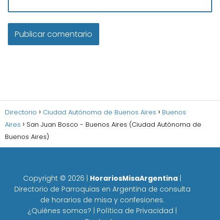
Directorio
Ciudad Autónoma de Buenos Aires
Buenos
Aires
San Juan Bosco - Buenos Aires (Ciudad Autónoma de
Buenos Aires)
Copyright ©
2026
|
HorariosMisaArgentina
|
Directorio de Parroquias en Argentina de consulta
de horarios de misa y confesiones.
¿Quiénes somos?
|
Política de Privacidad
|