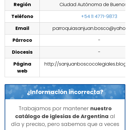
Región
Ciudad Autónoma de Buenos A
Teléfono
+54 11 4771-9873
Email
parroquiasanjuan.bosco@yahoo.
Párroco
-
Diocesis
-
Página
http://sanjuanboscocolegiales.blogs
web
¿Información incorrecta?
Trabajamos por mantener
nuestro
catálogo de iglesias de Argentina
al
día y preciso, pero sabemos que a veces