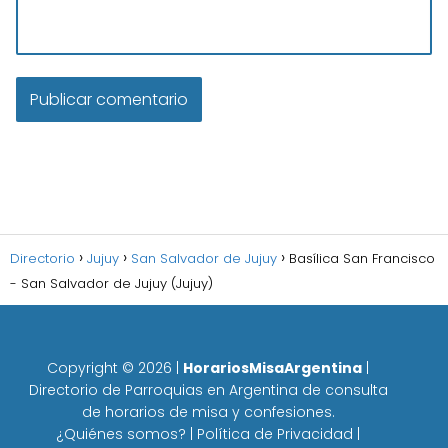
Directorio
Jujuy
San Salvador de Jujuy
Basílica San Francisco
- San Salvador de Jujuy (Jujuy)
Copyright ©
2026
|
HorariosMisaArgentina
|
Directorio de Parroquias en Argentina de consulta
de horarios de misa y confesiones.
¿Quiénes somos?
|
Política de Privacidad
|