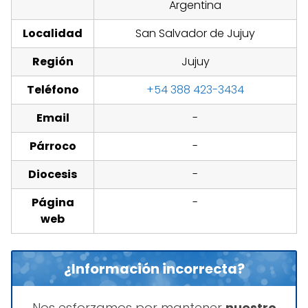
Argentina
Localidad
San Salvador de Jujuy
Región
Jujuy
Teléfono
+54 388 423-3434
Email
-
Párroco
-
Diocesis
-
Página
-
web
¿Información incorrecta?
Nos esforzamos por mantener
nuestro