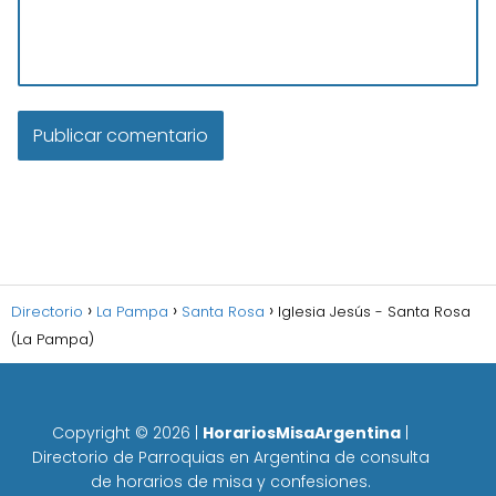
Directorio
La Pampa
Santa Rosa
Iglesia Jesús - Santa Rosa
(La Pampa)
Copyright ©
2026
|
HorariosMisaArgentina
|
Directorio de Parroquias en Argentina de consulta
de horarios de misa y confesiones.