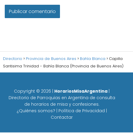
Directorio
Provincia de Buenos Aires
Bahía Blanca
Capilla
Santisima Trinidad - Bahía Blanca (Provincia de Buenos Aires)
Copyright ©
2026
|
HorariosMisaArgentina
|
Directorio de Parroquias en Argentina de consulta
de horarios de misa y confesiones.
¿Quiénes somos?
|
Política de Privacidad
|
Contactar