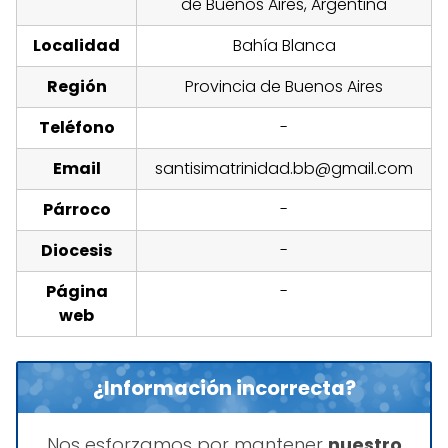
de Buenos Aires, Argentina
Localidad
Bahía Blanca
Región
Provincia de Buenos Aires
Teléfono
-
Email
santisimatrinidad.bb@gmail.com
Párroco
-
Diocesis
-
Página
-
web
¿Información incorrecta?
Nos esforzamos por mantener
nuestro