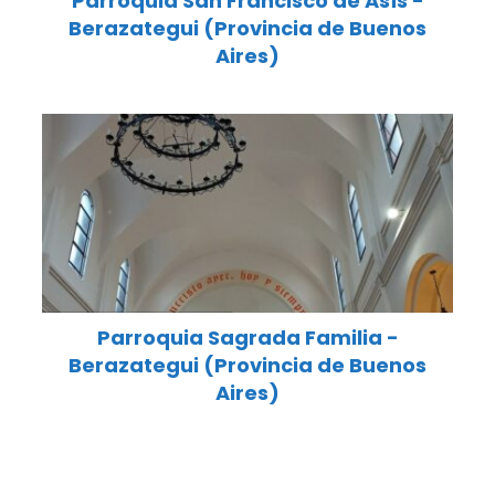
Parroquia San Francisco de Asís -
Berazategui (Provincia de Buenos
Aires)
Parroquia Sagrada Familia -
Berazategui (Provincia de Buenos
Aires)