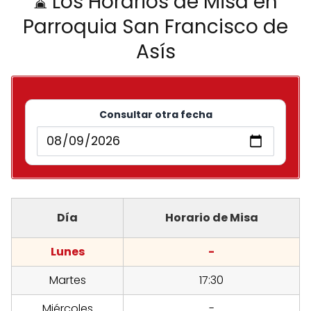
⌛ Los Horarios de Misa en
Parroquia San Francisco de
Asís
Consultar otra fecha
Día
Horario de Misa
Lunes
-
Martes
17:30
Miércoles
-