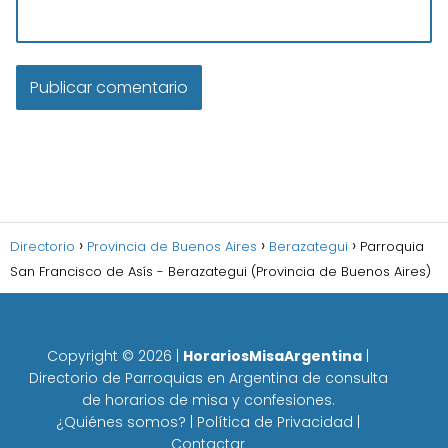
Directorio
Provincia de Buenos Aires
Berazategui
Parroquia
San Francisco de Asís - Berazategui (Provincia de Buenos Aires)
Copyright ©
2026
|
HorariosMisaArgentina
|
Directorio de Parroquias en Argentina de consulta
de horarios de misa y confesiones.
¿Quiénes somos?
|
Política de Privacidad
|
Contactar