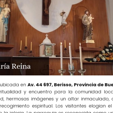
, ubicada en
Av. 44 697, Berisso, Provincia de Bu
ritualidad y encuentro para la comunidad loca
ad, hermosas imágenes y un altar inmaculado, 
recogimiento espiritual. Los visitantes elogian el
e la iglesia. La parroquia es reconocida como 