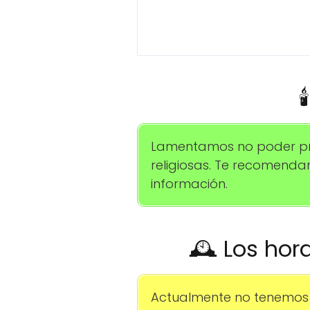

Lamentamos no poder pro
religiosas. Te recomend
información.
🕰️ Los hor
Actualmente no tenemos 