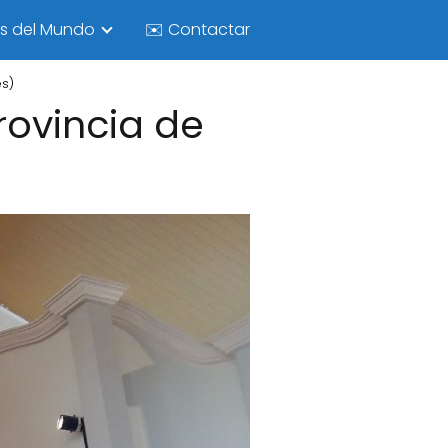
as del Mundo
✉️ Contactar
es)
rovincia de