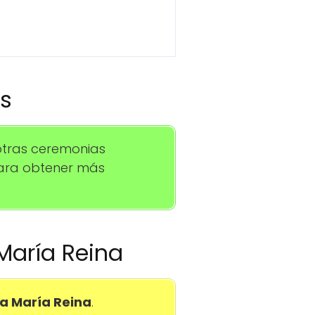
os
otras ceremonias
para obtener más
 María Reina
a María Reina
.