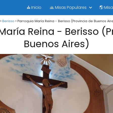
⛪ Inicio
🙏 Misas Populares
🌎 Mis
Berisso
Parroquia María Reina - Berisso (Provincia de Buenos Air
María Reina - Berisso (P
Buenos Aires)