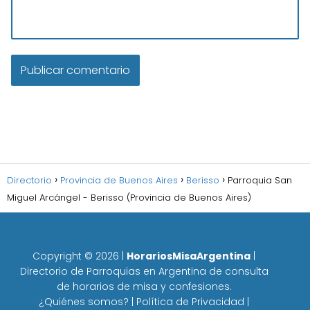
Directorio
Provincia de Buenos Aires
Berisso
Parroquia San
Miguel Arcángel - Berisso (Provincia de Buenos Aires)
Copyright ©
2026
|
HorariosMisaArgentina
|
Directorio de Parroquias en Argentina de consulta
de horarios de misa y confesiones.
¿Quiénes somos?
|
Política de Privacidad
|