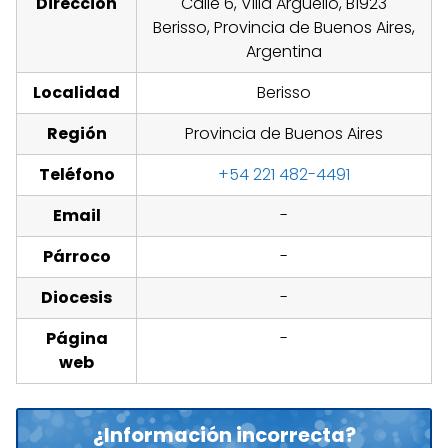
Dirección
Calle 6, Villa Argüello, B1923
Berisso, Provincia de Buenos Aires,
Argentina
Localidad
Berisso
Región
Provincia de Buenos Aires
Teléfono
+54 221 482-4491
Email
-
Párroco
-
Diocesis
-
Página
-
web
¿Información incorrecta?