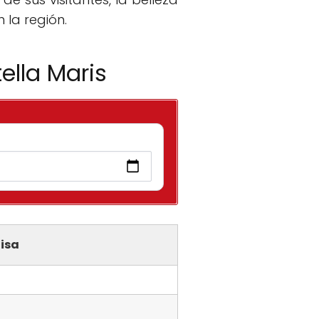
n la región.
ella Maris
isa