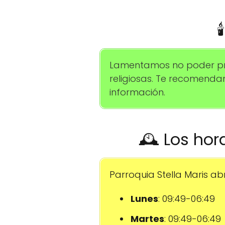

Lamentamos no poder pro
religiosas. Te recomend
información.
🕰️ Los hor
Parroquia Stella Maris abr
Lunes
: 09:49-06:49
Martes
: 09:49-06:49