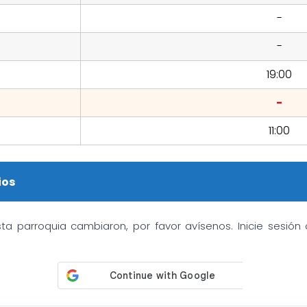
-
-
19:00
-
11:00
ios
sta parroquia cambiaron, por favor avísenos. Inicie sesió