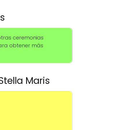
os
otras ceremonias
para obtener más
Stella Maris