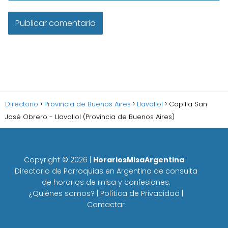
Directorio
Provincia de Buenos Aires
Llavallol
Capilla San
José Obrero - Llavallol (Provincia de Buenos Aires)
Copyright ©
2026
|
HorariosMisaArgentina
|
Directorio de Parroquias en Argentina de consulta
de horarios de misa y confesiones.
¿Quiénes somos?
|
Política de Privacidad
|
Contactar