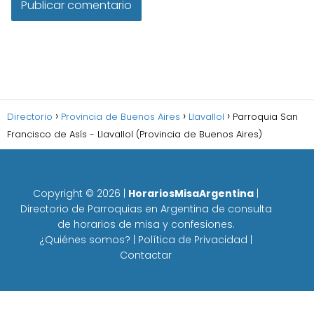
Directorio
Provincia de Buenos Aires
Llavallol
Parroquia San
Francisco de Asís - Llavallol (Provincia de Buenos Aires)
Copyright ©
2026
|
HorariosMisaArgentina
|
Directorio de Parroquias en Argentina de consulta
de horarios de misa y confesiones.
¿Quiénes somos?
|
Política de Privacidad
|
Contactar