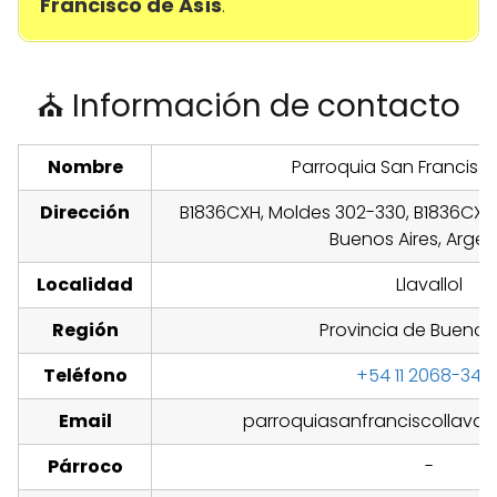
Francisco de Asís
.
⛪ Información de contacto
Nombre
Parroquia San Francisco
Dirección
B1836CXH, Moldes 302-330, B1836CXH L
Buenos Aires, Argen
Localidad
Llavallol
Región
Provincia de Buenos 
Teléfono
+54 11 2068-348
Email
parroquiasanfranciscollaval
Párroco
-