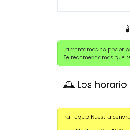

Lamentamos no poder prop
Te recomendamos que te 
🕰️ Los horari
Parroquia Nuestra Señora 