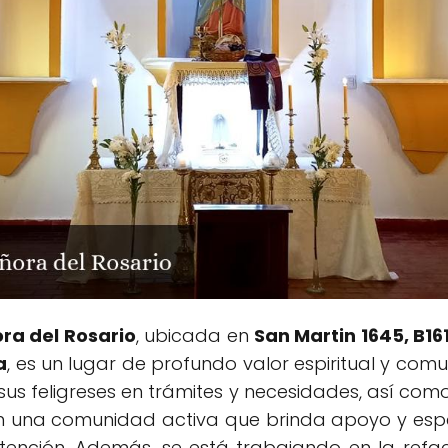
ra del Rosario
, ubicada en
San Martin 1645, B16
a
, es un lugar de profundo valor espiritual y comu
us feligreses en trámites y necesidades, así com
Con una comunidad activa que brinda apoyo y esp
ención. Además, se está trabajando en la refa