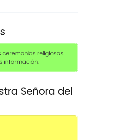
os
ceremonias religiosas.
 información.
stra Señora del