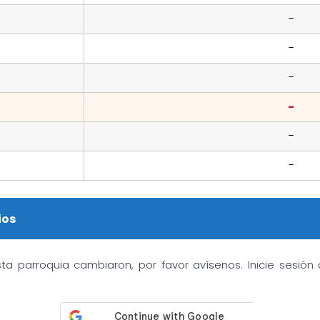
-
-
-
-
-
-
ios
sta parroquia cambiaron, por favor avísenos. Inicie sesió