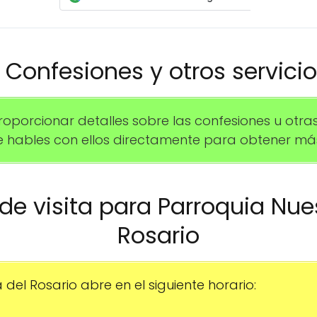
️ Confesiones y otros servici
orcionar detalles sobre las confesiones u otras 
hables con ellos directamente para obtener más
o de visita para Parroquia Nue
Rosario
del Rosario abre en el siguiente horario: