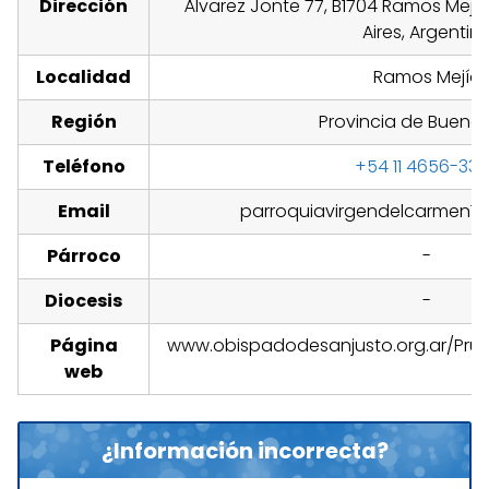
Dirección
Álvarez Jonte 77, B1704 Ramos Mejía
Aires, Argentin
Localidad
Ramos Mejía
Región
Provincia de Buenos
Teléfono
+54 11 4656-33
Email
parroquiavirgendelcarmen1
Párroco
-
Diocesis
-
Página
www.obispadodesanjusto.org.ar/Pr
web
¿Información incorrecta?