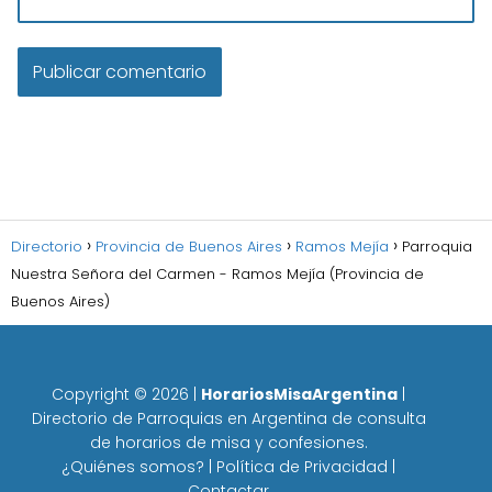
Directorio
Provincia de Buenos Aires
Ramos Mejía
Parroquia
Nuestra Señora del Carmen - Ramos Mejía (Provincia de
Buenos Aires)
Copyright ©
2026
|
HorariosMisaArgentina
|
Directorio de Parroquias en Argentina de consulta
de horarios de misa y confesiones.
¿Quiénes somos?
|
Política de Privacidad
|
Contactar