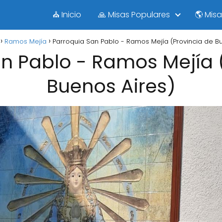
⛪ Inicio
🙏 Misas Populares
🌎 Mis
Ramos Mejía
Parroquia San Pablo - Ramos Mejía (Provincia de B
n Pablo - Ramos Mejía 
Buenos Aires)