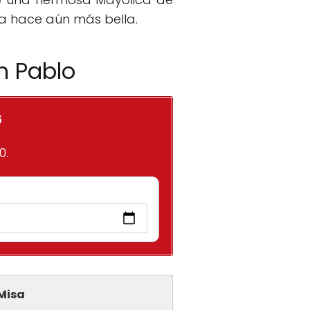
la hace aún más bella.
n Pablo
6
0.
 Misa