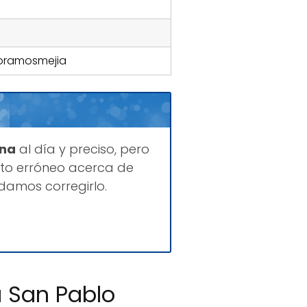
oramosmejia
ina
al día y preciso, pero
to erróneo acerca de
damos corregirlo.
a San Pablo