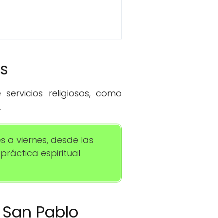
os
servicios religiosos, como
.
s a viernes, desde las
práctica espiritual
a San Pablo