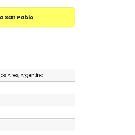
a San Pablo
.
os Aires, Argentina