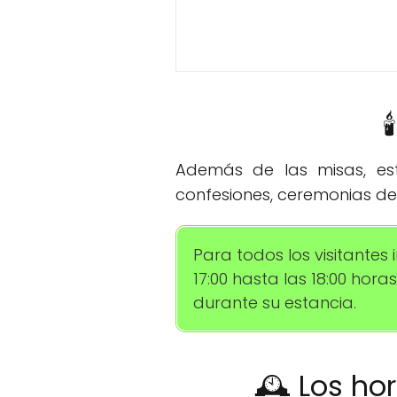

Además de las misas, esta
confesiones, ceremonias de 
Para todos los visitantes
17:00 hasta las 18:00 hor
durante su estancia.
🕰️ Los ho