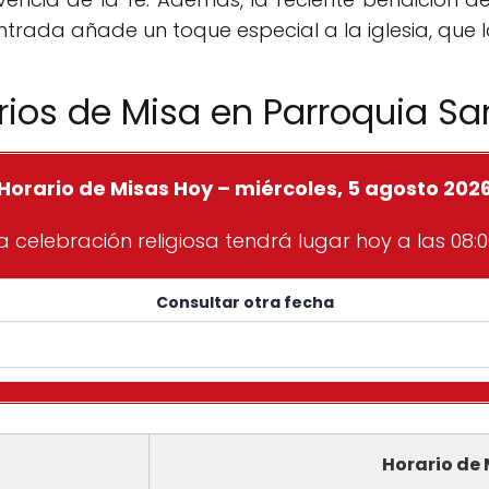
entrada añade un toque especial a la iglesia, que 
rios de Misa en Parroquia Sa
Horario de Misas Hoy – miércoles, 5 agosto 202
a celebración religiosa tendrá lugar hoy a las 08:0
Consultar otra fecha
Horario de