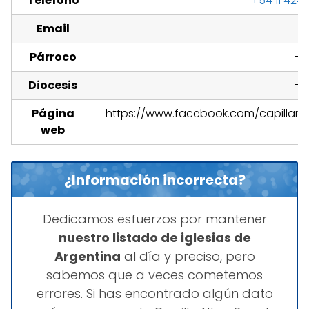
Teléfono
+54 11 424
Email
-
Párroco
-
Diocesis
-
Página
https://www.facebook.com/capillanu
web
¿Información incorrecta?
Dedicamos esfuerzos por mantener
nuestro listado de iglesias de
Argentina
al día y preciso, pero
sabemos que a veces cometemos
errores. Si has encontrado algún dato