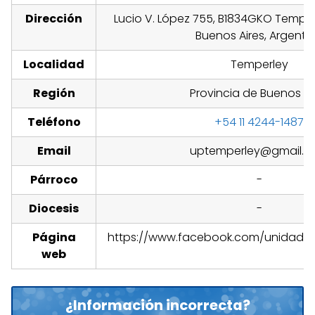
Dirección
Lucio V. López 755, B1834GKO Temper
Buenos Aires, Argenti
Localidad
Temperley
Región
Provincia de Buenos Ai
Teléfono
+54 11 4244-1487
Email
uptemperley@gmail.
Párroco
-
Diocesis
-
Página
https://www.facebook.com/unidadpa
web
¿Información incorrecta?