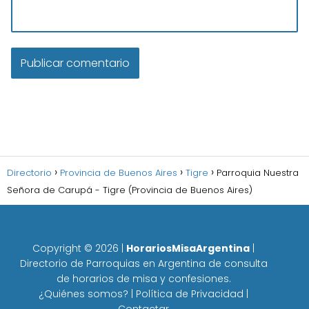
Directorio
Provincia de Buenos Aires
Tigre
Parroquia Nuestra
Señora de Carupá - Tigre (Provincia de Buenos Aires)
Copyright ©
2026
|
HorariosMisaArgentina
|
Directorio de Parroquias en Argentina de consulta
de horarios de misa y confesiones.
¿Quiénes somos?
|
Política de Privacidad
|