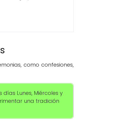
os
remonias, como confesiones,
s días Lunes, Miércoles y
erimentar una tradición