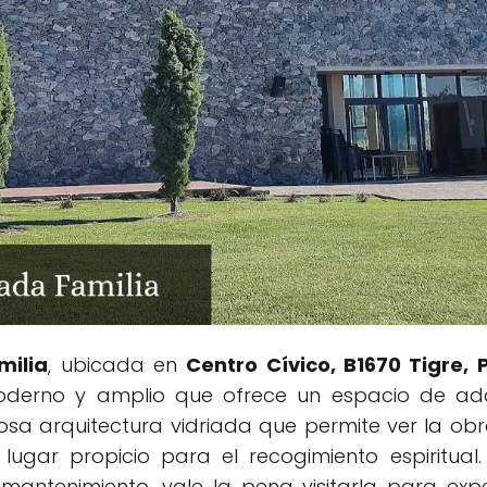
milia
, ubicada en
Centro Cívico, B1670 Tigre, 
oderno y amplio que ofrece un espacio de ador
a arquitectura vidriada que permite ver la obra
lugar propicio para el recogimiento espiritual.
ntenimiento, vale la pena visitarla para expe