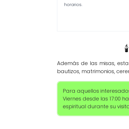
horarios.

Además de las misas, esta 
bautizos, matrimonios, cere
Para aquellos interesados,
Viernes desde las 17:00 h
espiritual durante su visita