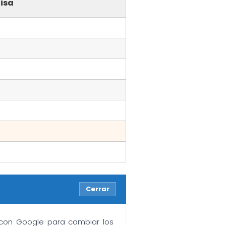
isa
Cerrar
n con Google para cambiar los