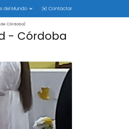
as del Mundo
✉️ Contactar
a de Córdoba)
ed - Córdoba
)