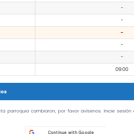
-
-
-
-
-
09:00
ios
sta parroquia cambiaron, por favor avísenos. Inicie sesió