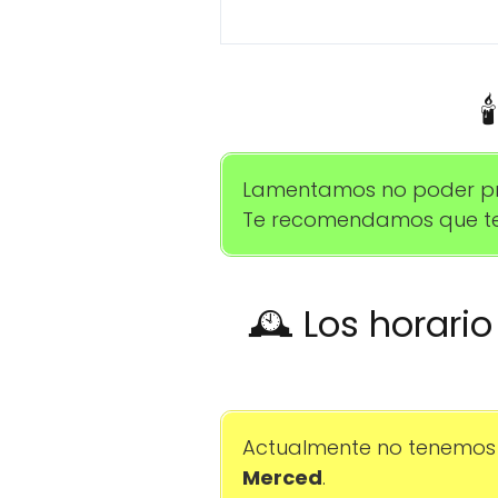

Lamentamos no poder prop
Te recomendamos que te 
🕰️ Los horari
Actualmente no tenemos 
Merced
.