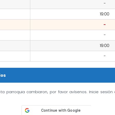
-
19:00
-
-
19:00
-
ios
sta parroquia cambiaron, por favor avísenos. Inicie sesió