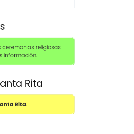
os
ceremonias religiosas.
 información.
Santa Rita
Santa Rita
.