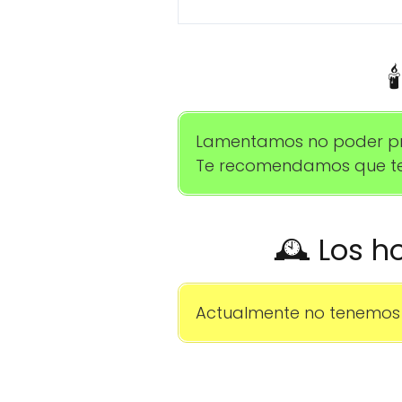

Lamentamos no poder prop
Te recomendamos que te 
🕰️ Los h
Actualmente no tenemos 