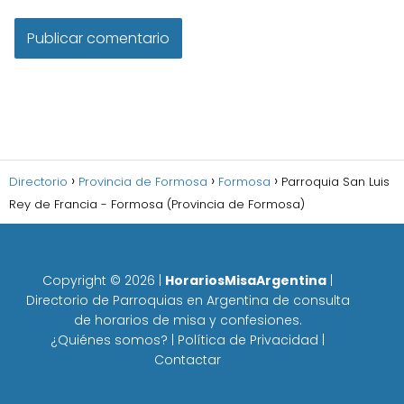
Directorio
Provincia de Formosa
Formosa
Parroquia San Luis
Rey de Francia - Formosa (Provincia de Formosa)
Copyright ©
2026
|
HorariosMisaArgentina
|
Directorio de Parroquias en Argentina de consulta
de horarios de misa y confesiones.
¿Quiénes somos?
|
Política de Privacidad
|
Contactar